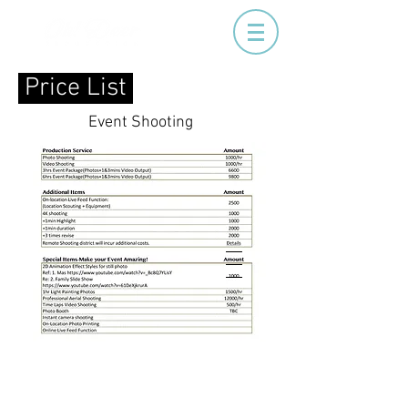
Price List
Event Shooting
___
___
___
公司