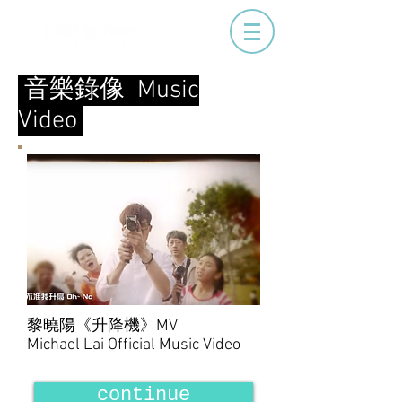
音樂錄像 Music
Video
黎曉陽《升降機》MV
Michael Lai Official Music Video
continue